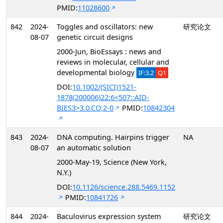
PMID:
11028600
842
2024-
Toggles and oscillators: new
研究论文
08-07
genetic circuit designs
2000-Jun, BioEssays : news and
reviews in molecular, cellular and
developmental biology
IF:3.2
Q1
DOI:
10.1002/(SICI)1521-
1878(200006)22:6<507::AID-
BIES3>3.0.CO;2-0
PMID:
10842304
843
2024-
DNA computing. Hairpins trigger
NA
08-07
an automatic solution
2000-May-19, Science (New York,
N.Y.)
DOI:
10.1126/science.288.5469.1152
PMID:
10841726
844
2024-
Baculovirus expression system
研究论文