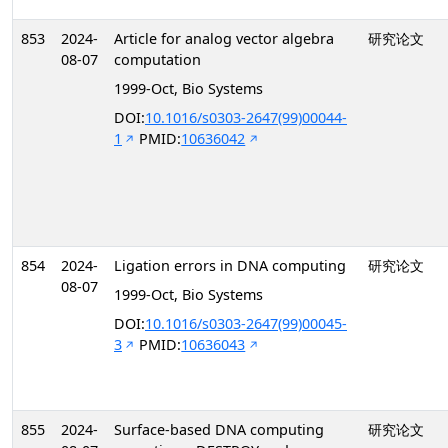
853
2024-
Article for analog vector algebra
研究论文
08-07
computation
1999-Oct, Bio Systems
DOI:
10.1016/s0303-2647(99)00044-
1
PMID:
10636042
854
2024-
Ligation errors in DNA computing
研究论文
08-07
1999-Oct, Bio Systems
DOI:
10.1016/s0303-2647(99)00045-
3
PMID:
10636043
855
2024-
Surface-based DNA computing
研究论文