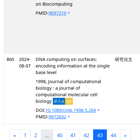
on Biocomputing
PMID:
9697210
860
2024-
DNA computing on surfaces:
研究论文
08-07
encoding information at the single
base level
1998, Journal of computational
biology : a journal of
computational molecular cell
biology
IF:1.4
Q2
DOI:
10.1089/cmb.1998.5.269
PMID:
9672832
«
1
2
…
40
41
42
43
44
»