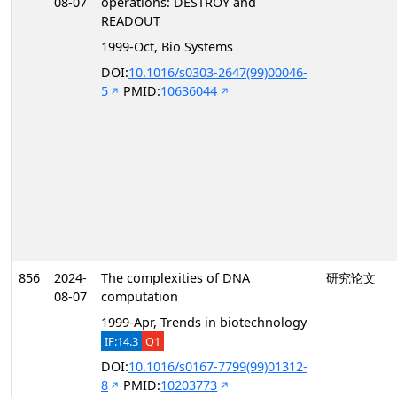
08-07
operations: DESTROY and
READOUT
1999-Oct, Bio Systems
DOI:
10.1016/s0303-2647(99)00046-
5
PMID:
10636044
856
2024-
The complexities of DNA
研究论文
08-07
computation
1999-Apr, Trends in biotechnology
IF:14.3
Q1
DOI:
10.1016/s0167-7799(99)01312-
8
PMID:
10203773