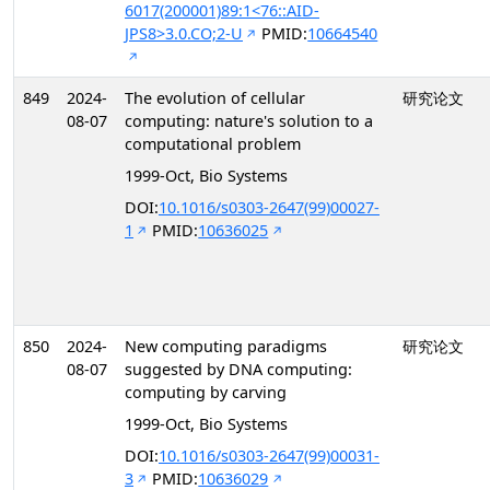
6017(200001)89:1<76::AID-
JPS8>3.0.CO;2-U
PMID:
10664540
849
2024-
The evolution of cellular
研究论文
08-07
computing: nature's solution to a
computational problem
1999-Oct, Bio Systems
DOI:
10.1016/s0303-2647(99)00027-
1
PMID:
10636025
850
2024-
New computing paradigms
研究论文
08-07
suggested by DNA computing:
computing by carving
1999-Oct, Bio Systems
DOI:
10.1016/s0303-2647(99)00031-
3
PMID:
10636029