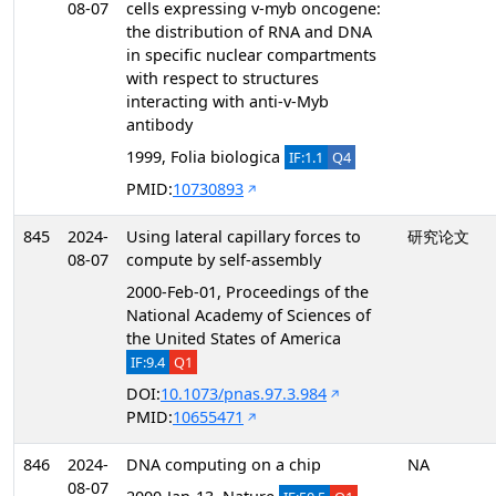
08-07
cells expressing v-myb oncogene:
the distribution of RNA and DNA
in specific nuclear compartments
with respect to structures
interacting with anti-v-Myb
antibody
1999, Folia biologica
IF:1.1
Q4
PMID:
10730893
845
2024-
Using lateral capillary forces to
研究论文
08-07
compute by self-assembly
2000-Feb-01, Proceedings of the
National Academy of Sciences of
the United States of America
IF:9.4
Q1
DOI:
10.1073/pnas.97.3.984
PMID:
10655471
846
2024-
DNA computing on a chip
NA
08-07