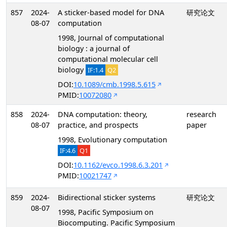
857
2024-
A sticker-based model for DNA
研究论文
08-07
computation
1998, Journal of computational
biology : a journal of
computational molecular cell
biology
IF:1.4
Q2
DOI:
10.1089/cmb.1998.5.615
PMID:
10072080
858
2024-
DNA computation: theory,
research
08-07
practice, and prospects
paper
1998, Evolutionary computation
IF:4.6
Q1
DOI:
10.1162/evco.1998.6.3.201
PMID:
10021747
859
2024-
Bidirectional sticker systems
研究论文
08-07
1998, Pacific Symposium on
Biocomputing. Pacific Symposium