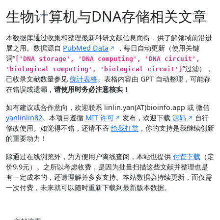
生物计算机与DNA存储相关文章
本数据库通过收集和整理最新科研文献信息而得，供了解领域前沿进
展之用。数据源自
PubMed Data
，每日自动更新（使用关键
词“
['DNA storage', 'DNA computing', 'DNA circuit',
”过滤），
'biological computing', 'biological circuit']
已收录文献数量参见
统计表格
。表格内容由 GPT 自动整理，可能存
在错误或遗漏，
请使用时务必注意核实！
如有建议或合作意向，欢迎联系 linlin.yan(AT)bioinfo.app 或 微信
yanlinlin82
。本项目遵循
MIT 许可
发布，欢迎下载
源码
自行
修改使用。如觉得不错，还请不吝
给我打赏
，你的支持是我继续创新
的重要动力！
除通过在线浏览外，为方便用户离线查阅，本站也提供
付费下载
（定
价9.9元）。之所以考虑收费，是因为批量扫描这些文献并整理也是
有一定成本的，还请理解并多多支持。本站数据会持续更新，而仅需
一次付费，未来就可以随时重新下载到最新版本数据。