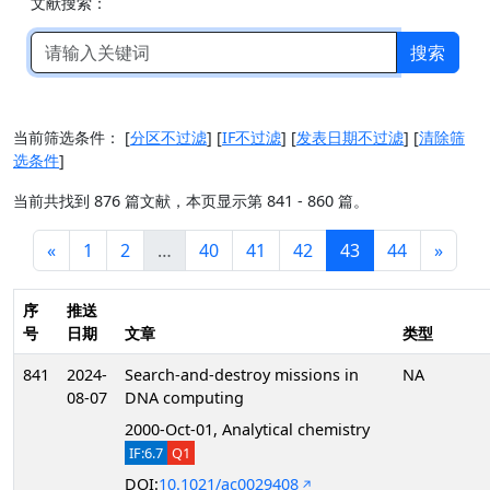
文献搜索：
搜索
当前筛选条件：
[
分区不过滤
]
[
IF不过滤
]
[
发表日期不过滤
]
[
清除筛
选条件
]
当前共找到 876 篇文献，本页显示第 841 - 860 篇。
«
1
2
…
40
41
42
43
44
»
序
推送
号
日期
文章
类型
841
2024-
Search-and-destroy missions in
NA
08-07
DNA computing
2000-Oct-01, Analytical chemistry
IF:6.7
Q1
DOI:
10.1021/ac0029408